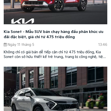
Kia Sonet - Mẫu SUV bán chạy hàng đầu phân khúc ưu
đãi đặc biệt, giá chỉ từ 475 triệu đồng
Ngày 11 tháng 5
13:46
Không chỉ có giá bán dễ tiếp cận chỉ từ 475 triệu đồng, Kia
Sonet còn sở hữu thiết kế trẻ trung, trang bị công nghệ, tiện
nghi vượt trội cùng khả năng đáp ứng đa dạng nhu cầu sử
dụng thực tế.