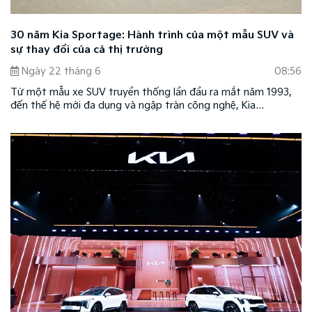
30 năm Kia Sportage: Hành trình của một mẫu SUV và
sự thay đổi của cả thị trường
Ngày 22 tháng 6
08:56
Từ một mẫu xe SUV truyền thống lần đầu ra mắt năm 1993,
đến thế hệ mới đa dụng và ngập tràn công nghệ, Kia
Sportage đã trải qua hơn ba thập kỷ phát triển. Hành trình
của mẫu xe phần nào phản chiếu những thay đổi của thị
trường xe SUV toàn cầu trong suốt 30 năm qua.