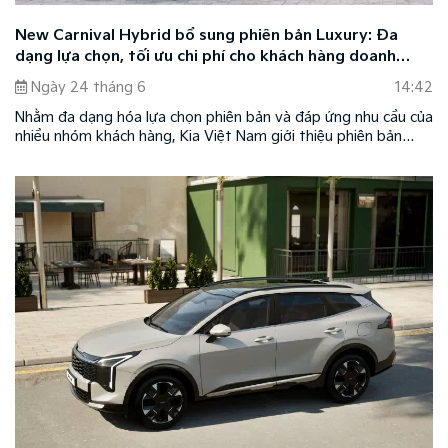
New Carnival Hybrid bổ sung phiên bản Luxury: Đa
dạng lựa chọn, tối ưu chi phí cho khách hàng doanh
nghiệp
Ngày 24 tháng 6
14:42
Nhằm đa dạng hóa lựa chọn phiên bản và đáp ứng nhu cầu của
nhiều nhóm khách hàng, Kia Việt Nam giới thiệu phiên bản
New Carnival Hybrid Luxury 8 chỗ. Phiên bản mới kế thừa
những giá trị nổi bật của dòng xe SUV cao cấp New Carnival
Hybrid với thiết kế sang trọng, không gian nội thất rộng rãi,
công nghệ hybrid hiện đại cùng khả năng vận hành êm ái, tiết
kiệm nhiên liệu.