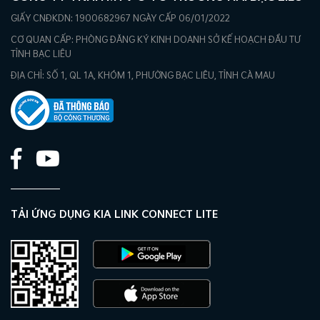
GIẤY CNĐKDN: 1900682967 NGÀY CẤP 06/01/2022
CƠ QUAN CẤP: PHÒNG ĐĂNG KÝ KINH DOANH SỞ KẾ HOẠCH ĐẦU TƯ
TỈNH BẠC LIÊU
ĐỊA CHỈ: SỐ 1, QL 1A, KHÓM 1, PHƯỜNG BẠC LIÊU, TỈNH CÀ MAU
TẢI ỨNG DỤNG KIA LINK CONNECT LITE