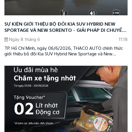
SỰ KIỆN GIỚI THIỆU BỘ ĐÔI KIA SUV HYBRID NEW
SPORTAGE VÀ NEW SORENTO – GIẢI PHÁP DI CHUYỂN
THÔNG MINH THEO XU HƯỚNG MỚI
Ngày 8 tháng 6
11:18
TP. Hồ Chí Minh, ngày 06/6/2026, THACO AUTO chính thức
giới thiệu bộ đôi Kia SUV Hybrid New Sportage và New
Sorento, mở ra chương mới trong hành trình phát triển của
thương hiệu Kia tại Việt Nam.