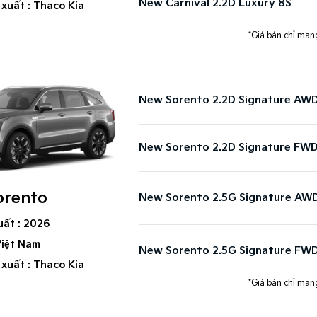
New Carnival 2.2D Luxury 8S​
 xuất : Thaco Kia
*Giá bán chỉ mang
New Sorento 2.2D Signature AW
New Sorento 2.2D Signature FW
orento
New Sorento 2.5G Signature AW
uất : 2026
Việt Nam
New Sorento 2.5G Signature FW
 xuất : Thaco Kia
*Giá bán chỉ mang