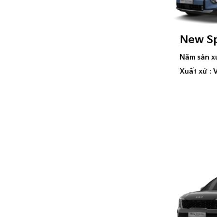
New S
Năm sản x
Xuất xứ : 