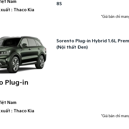
Việt Nam
8S
 xuất : Thaco Kia
*Giá bán chỉ mang
Sorento Plug-in Hybrid 1.6L Pre
(Nội thất Đen)
o Plug-in
d
Việt Nam
 xuất : Thaco Kia
*Giá bán chỉ mang