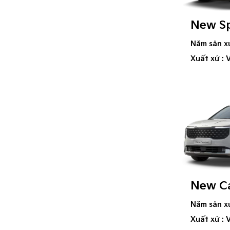
New S
Năm sản x
Xuất xứ : 
New Ca
Năm sản x
Xuất xứ : 