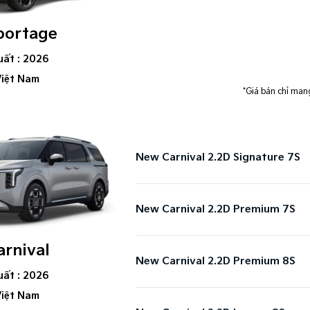
portage
uất : 2026
Việt Nam
*Giá bán chỉ mang
New Carnival 2.2D Signature 7S​
New Carnival 2.2D Premium 7S​
rnival
New Carnival 2.2D Premium 8S​
uất : 2026
Việt Nam