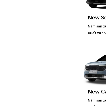
New So
Năm sản x
Xuất xứ : 
New Ca
Năm sản x