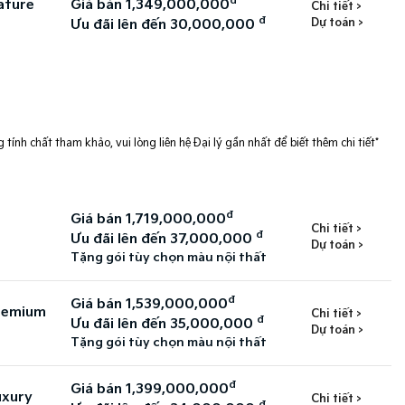
đ
ature
Giá bán 1,349,000,000
Chi tiết >
đ
Dự toán >
Ưu đãi lên đến 30,000,000
 tính chất tham khảo, vui lòng liên hệ Đại lý gần nhất để biết thêm chi tiết*
đ
Giá bán 1,719,000,000
Chi tiết >
đ
Ưu đãi lên đến 37,000,000
Dự toán >
Tặng gói tùy chọn màu nội thất
đ
Giá bán 1,539,000,000
Premium
Chi tiết >
đ
Ưu đãi lên đến 35,000,000
Dự toán >
Tặng gói tùy chọn màu nội thất
đ
Giá bán 1,399,000,000
uxury
Chi tiết >
đ