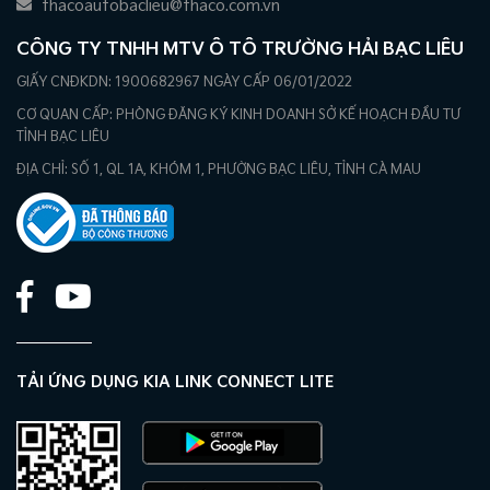
thacoautobaclieu@thaco.com.vn
CÔNG TY TNHH MTV Ô TÔ TRƯỜNG HẢI BẠC LIÊU
GIẤY CNĐKDN: 1900682967 NGÀY CẤP 06/01/2022
CƠ QUAN CẤP: PHÒNG ĐĂNG KÝ KINH DOANH SỞ KẾ HOẠCH ĐẦU TƯ
TỈNH BẠC LIÊU
ĐỊA CHỈ: SỐ 1, QL 1A, KHÓM 1, PHƯỜNG BẠC LIÊU, TỈNH CÀ MAU
TẢI ỨNG DỤNG KIA LINK CONNECT LITE