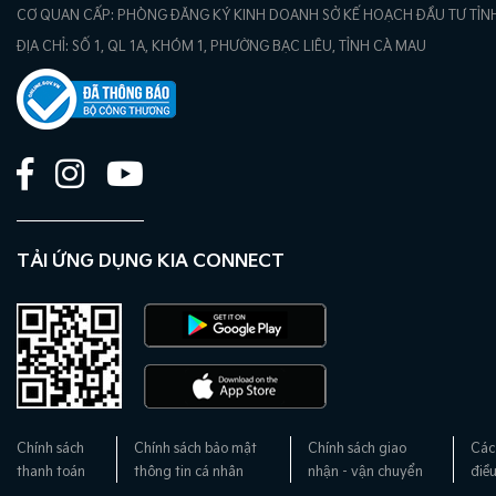
CƠ QUAN CẤP: PHÒNG ĐĂNG KÝ KINH DOANH SỞ KẾ HOẠCH ĐẦU TƯ TỈNH
ĐỊA CHỈ: SỐ 1, QL 1A, KHÓM 1, PHƯỜNG BẠC LIÊU, TỈNH CÀ MAU
TẢI ỨNG DỤNG KIA CONNECT
Chính sách
Chính sách bảo mật
Chính sách giao
Các
thanh toán
thông tin cá nhân
nhận - vận chuyển
điề