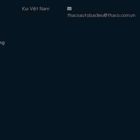
Kia Việt Nam
thacoautobaclieu@thaco.com.vn
ng